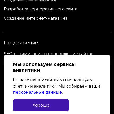
Разработка корпоративного сайта
Создание интернет-магазина
Продвижение
SEO-оптимизация и продвижение сайтов
Настройка контекстной рекламы
Мы используем сервисы
аналитики
На всех наших сайтах мы используем
счетчики аналитики. Мы собираем ваши
Дизайн
персональные данные
.
Разработка дизайна сайта
Хорошо
Разработка фирменного стиля компании