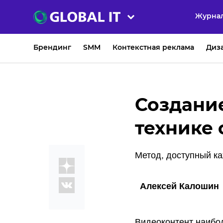
Журна
Брендинг
SMM
Контекстная реклама
Диз
Создание
технике
Метод, доступный к
Алексей Калошин
Видеоконтент наибо