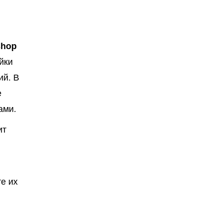
shop
йки
ий. В
е
ами.
ит
е их