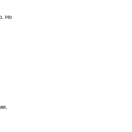
о. Но
и
ми,