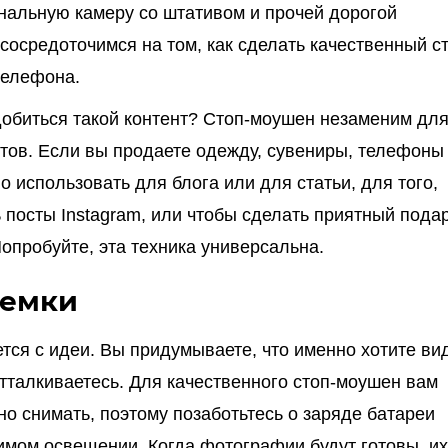
нальную камеру со штативом и прочей дорогой
сосредоточимся на том, как сделать качественный ст
телефона.
добиться такой контент? Стоп-моушен незаменим дл
тов. Если вы продаете одежду, сувениры, телефоны и
о использовать для блога или для статьи, для того,
 посты Instagram, или чтобы сделать приятный пода
Попробуйте, эта техника универсальна.
ъемки
ется с идеи. Вы придумываете, что именно хотите ви
 отталкиваетесь. Для качественного стоп-моушен вам
но снимать, поэтому позаботьтесь о заряде батареи
мом освещении. Когда фотографии будут готовы, их