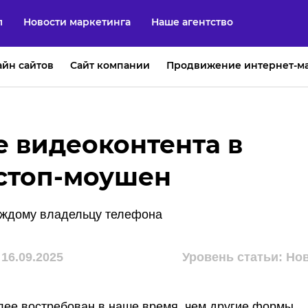
л
Новости маркетинга
Наше агентство
айн сайтов
Сайт компании
Продвижение интернет-м
 видеоконтента в
 стоп-моушен
аждому владельцу телефона
16.09.2025
Уровень статьи: Но
лее востребован в наше время, чем другие формы