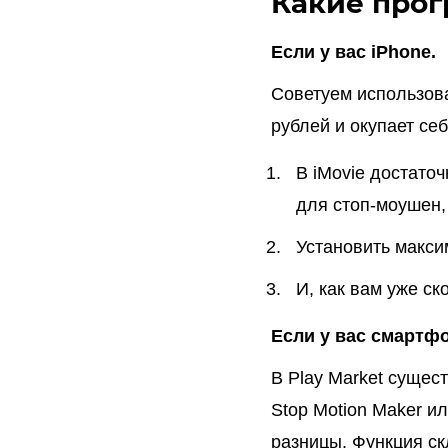
Какие прог
Если у вас iPhone.
Советуем использова
рублей и окупает себ
В iMovie достато
для стоп-моушен,
Установить макси
И, как вам уже ск
Если у вас смартфо
В Play Market сущес
Stop Motion Maker ил
разницы. Функция ск