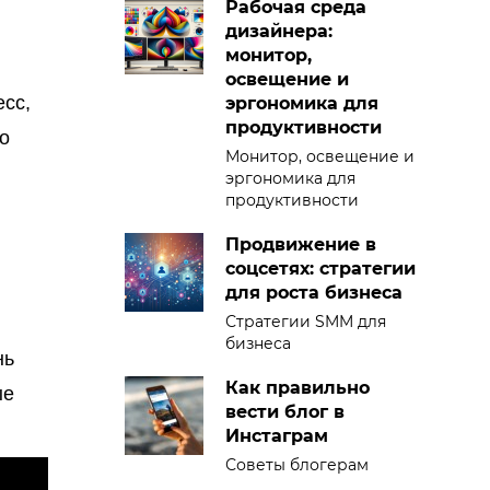
Рабочая среда
дизайнера:
монитор,
освещение и
сс,
эргономика для
продуктивности
о
Монитор, освещение и
эргономика для
продуктивности
Продвижение в
соцсетях: стратегии
для роста бизнеса
Стратегии SMM для
бизнеса
нь
Как правильно
ые
вести блог в
Инстаграм
Советы блогерам