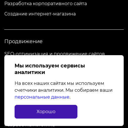
Разработка корпоративного сайта
Создание интернет-магазина
Продвижение
SEO-оптимизация и продвижение сайтов
Настройка контекстной рекламы
Мы используем сервисы
аналитики
На всех наших сайтах мы используем
счетчики аналитики. Мы собираем ваши
Дизайн
персональные данные
.
Разработка дизайна сайта
Хорошо
Разработка фирменного стиля компании
Разработка логотипа